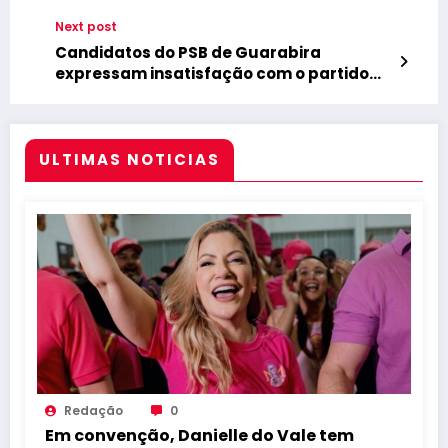
Escolar; ‘crianças são prejudicadas’
Next post
Candidatos do PSB de Guarabira
expressam insatisfação com o partido
devido a favorecimento de Célio Alves
ULTIMAS NOTICIAS
Redação
0
Em convenção, Danielle do Vale tem