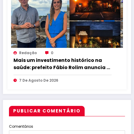
Redação
0
Mais um investimento histórico na
saúde: prefeito Fábio Rolim anuncia a
construção de um Centro
7 De Agosto De 2026
Especializado de Saúde Bucal que
transformará o atendimento
odontológico em Caldas Brandão-PB
PUBLICAR COMENTÁRIO
Comentários