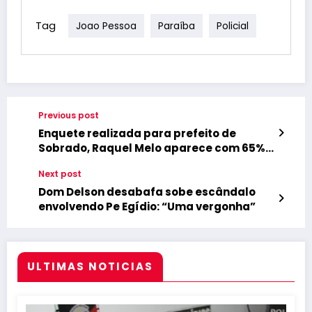
Tag
Joao Pessoa
Paraíba
Policial
Previous post
Enquete realizada para prefeito de
Sobrado, Raquel Melo aparece com 65%,
George Coelho 25% e o atual prefeito Léo
Next post
Martins com 4%
Dom Delson desabafa sobe escândalo
envolvendo Pe Egídio: “Uma vergonha”
ULTIMAS NOTICIAS