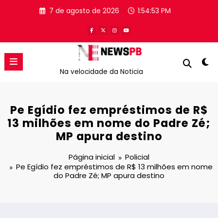
Pular
7 de agosto de 2026
1:54:54 PM
para
o
conteúdo
Na velocidade da Noticia
Pe Egídio fez empréstimos de R$
13 milhões em nome do Padre Zé;
MP apura destino
Página inicial
Policial
Pe Egídio fez empréstimos de R$ 13 milhões em nome
do Padre Zé; MP apura destino