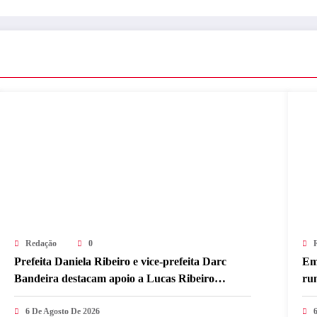
Redação
0
Prefeita Daniela Ribeiro e vice-prefeita Darc
Em
Bandeira destacam apoio a Lucas Ribeiro
ru
durante convenção e afirmam confiança na
de
continuidade do trabalho na Paraíba
6 De Agosto De 2026