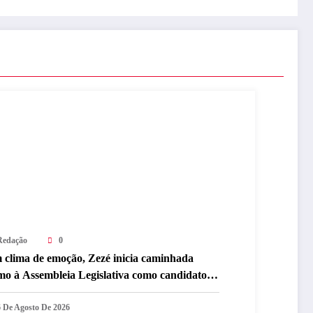
Redação
0
 clima de emoção, Zezé inicia caminhada
mo à Assembleia Legislativa como candidato a
putado estadual
6 De Agosto De 2026