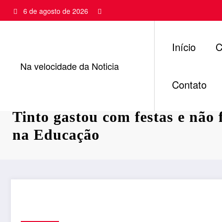
Pular
6 de agosto de 2026
para
o
conteúdo
Início
C
Na velocidade da Noticia
Contato
Pente-fino: TCE confirma que 
Tinto gastou com festas e não
na Educação