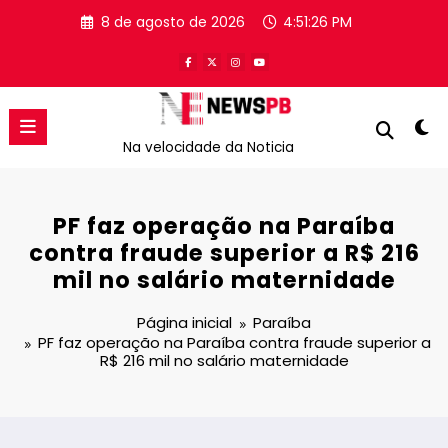
Pular
8 de agosto de 2026
4:51:27 PM
para
o
conteúdo
Na velocidade da Noticia
PF faz operação na Paraíba
contra fraude superior a R$ 216
mil no salário maternidade
Página inicial
Paraíba
PF faz operação na Paraíba contra fraude superior a
R$ 216 mil no salário maternidade