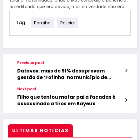
salário maternidade, onde o INSS concedia o benefício
acreditando que era devido, mas na verdade não era.
Tag
Paraíba
Policial
Previous post
Datavox: mais de 91% desaprovam
gestão de ‘Fofinha’ no município de
Bayeux
Next post
Filho que tentou matar pai a facadas é
assassinado a tiros em Bayeux
ULTIMAS NOTICIAS