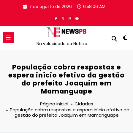
Pular
7 de agosto de 2026
6:58:06 AM
para
o
conteúdo
Na velocidade da Noticia
População cobra respostas e
espera início efetivo da gestão
do prefeito Joaquim em
Mamanguape
Página inicial
Cidades
População cobra respostas e espera início efetivo da
gestão do prefeito Joaquim em Mamanguape