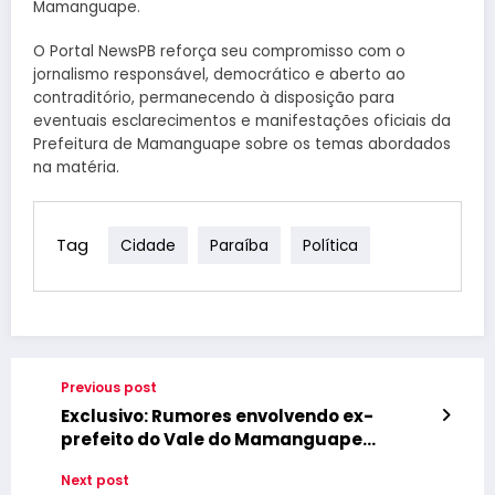
Mamanguape.
O Portal NewsPB reforça seu compromisso com o
jornalismo responsável, democrático e aberto ao
contraditório, permanecendo à disposição para
eventuais esclarecimentos e manifestações oficiais da
Prefeitura de Mamanguape sobre os temas abordados
na matéria.
Tag
Cidade
Paraíba
Política
Previous post
Exclusivo: Rumores envolvendo ex-
prefeito do Vale do Mamanguape
movimentam bastidores políticos e
Next post
sociais da região