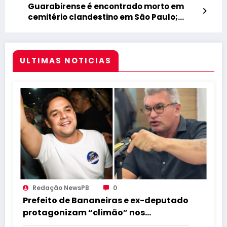
Guarabirense é encontrado morto em
cemitério clandestino em São Paulo;
caso é investigado pelo DHPP
ULTIMAS NOTICIAS
Redação NewsPB
0
Prefeito de Bananeiras e ex-deputado
protagonizam “climão” nos
bastidores da convenção de Lucas