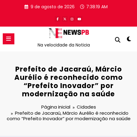
Pular
9 de agosto de 2026
7:38:19 AM
para
o
conteúdo
Na velocidade da Noticia
Prefeito de Jacaraú, Márcio
Aurélio é reconhecido como
“Prefeito Inovador” por
modernização na saúde
Página inicial
Cidades
Prefeito de Jacaraú, Márcio Aurélio é reconhecido
como “Prefeito Inovador” por modernização na saúde