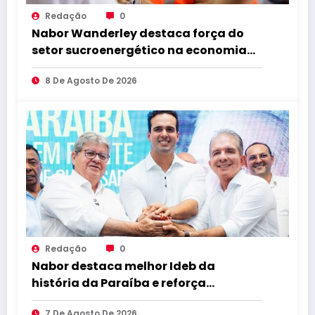
Redação
0
Nabor Wanderley destaca força do
setor sucroenergético na economia
da Paraíba durante visita à Destilaria
8 De Agosto De 2026
Tabu
Redação
0
Nabor destaca melhor Ideb da
história da Paraíba e reforça
compromisso com educação de
7 De Agosto De 2026