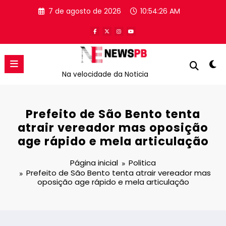
Pular
7 de agosto de 2026
10:54:26 AM
para
o
conteúdo
Na velocidade da Noticia
Prefeito de São Bento tenta
atrair vereador mas oposição
age rápido e mela articulação
Página inicial
Politica
Prefeito de São Bento tenta atrair vereador mas
oposição age rápido e mela articulação