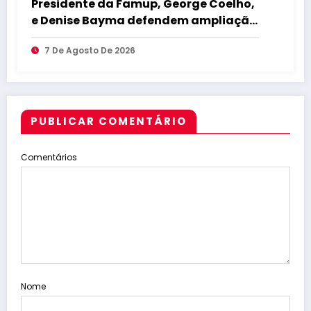
Presidente da Famup, George Coelho,
e Denise Bayma defendem ampliação
da participação feminina na gestão
7 De Agosto De 2026
pública em entrevista exclusiva ao
Jornal União
PUBLICAR COMENTÁRIO
Comentários
Nome