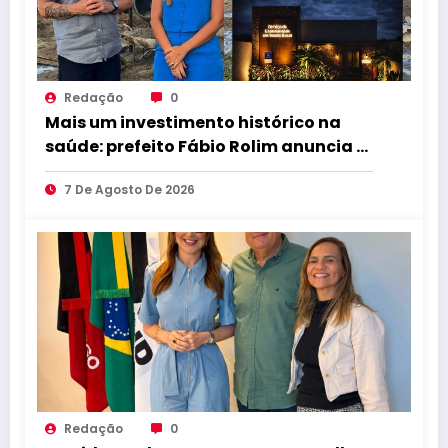
Redação
0
Mais um investimento histórico na
saúde: prefeito Fábio Rolim anuncia a
construção de um Centro
7 De Agosto De 2026
Especializado de Saúde Bucal que
transformará o atendimento
odontológico em Caldas Brandão-PB
Redação
0