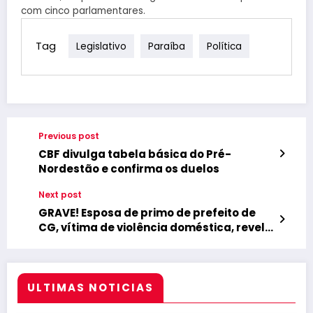
com cinco parlamentares.
Tag
Legislativo
Paraíba
Política
Previous post
CBF divulga tabela básica do Pré-
Nordestão e confirma os duelos
Next post
GRAVE! Esposa de primo de prefeito de
CG, vítima de violência doméstica, revela
que Partage Shopping se nega a
conceder imagens das agressões
ULTIMAS NOTICIAS