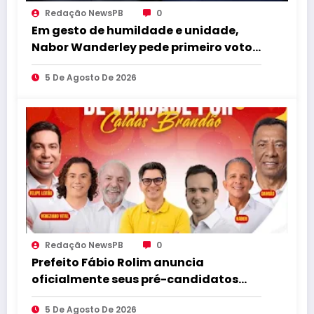
Redação NewsPB
0
Em gesto de humildade e unidade,
Nabor Wanderley pede primeiro voto
para João Azevêdo e reforça
5 De Agosto De 2026
compromisso com o projeto
governista
Redação NewsPB
0
Prefeito Fábio Rolim anuncia
oficialmente seus pré-candidatos
para as eleições e afirma que escolha
5 De Agosto De 2026
é baseada em trabalho com o