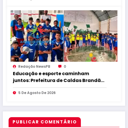
desenvolvimento de Caldas
Brandão-PB
Redação NewsPB
0
Educação e esporte caminham
juntos: Prefeitura de Caldas Brandão
fortalece educação e incentiva a
5 De Agosto De 2026
prática esportiva na zona rural do
município
PUBLICAR COMENTÁRIO