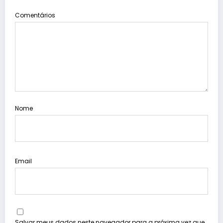
Comentários
Nome
Email
Salvar meus dados neste navegador para a próxima vez que