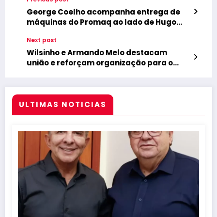
George Coelho acompanha entrega de
máquinas do Promaq ao lado de Hugo
Motta e destaca os avanços e
Next post
fortalecimentos da agricultura nos
municípios paraibanos
Wilsinho e Armando Melo destacam
união e reforçam organização para o
Sábado de Santana, que acontece no dia
25 no bairro São José
ULTIMAS NOTICIAS