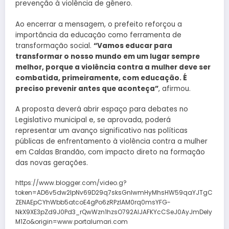
prevenção à violência de gênero.
Ao encerrar a mensagem, o prefeito reforçou a
importância da educação como ferramenta de
transformação social.
“Vamos educar para
transformar o nosso mundo em um lugar sempre
melhor, porque a violência contra a mulher deve ser
combatida, primeiramente, com educação. É
preciso prevenir antes que aconteça”
, afirmou.
A proposta deverá abrir espaço para debates no
Legislativo municipal e, se aprovada, poderá
representar um avanço significativo nas políticas
públicas de enfrentamento à violência contra a mulher
em Caldas Brandão, com impacto direto na formação
das novas gerações.
https://www.blogger.com/video.g?
token=AD6v5dw2lpNv69D29q7sksGnIwmHyMhsHW59qaYJTgC
ZENAEpCYhWbb5atcoE4gPo6zRPzIAM0rq0msYFG-
NkX9XE3pZd9J0Pd3_rQwWzn1hzsO792AIJAFKYcCSeJ0AyJmDeIy
M1Zo&origin=www.portalumari.com