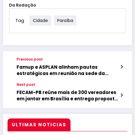
Da Redação
Tag
Cidade
Paraíba
Previous post
Famup e ASPLAN alinham pautas
estratégicas em reunião na sede da
entidade e reforçam parceria pelo
Next post
desenvolvimento dos 223 municípios
paraibanos
FECAM-PB reúne mais de 300 vereadores
em jantar em Brasília e entrega proposta
de PEC ao deputado Hugo Motta
ULTIMAS NOTICIAS