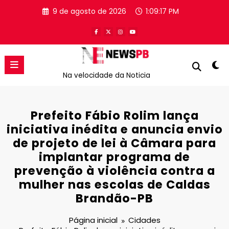
Pular
9 de agosto de 2026
1:09:18 PM
para
o
conteúdo
Na velocidade da Noticia
Prefeito Fábio Rolim lança
iniciativa inédita e anuncia envio
de projeto de lei à Câmara para
implantar programa de
prevenção à violência contra a
mulher nas escolas de Caldas
Brandão-PB
Página inicial
Cidades