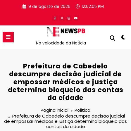
Pular
9 de agosto de 2026
12:02:05 PM
para
o
conteúdo
Na velocidade da Noticia
Prefeitura de Cabedelo
descumpre decisão judicial de
empossar médicos e justiça
determina bloqueio das contas
da cidade
Página inicial
Politica
Prefeitura de Cabedelo descumpre decisão judicial
de empossar médicos e justiça determina bloqueio das
contas da cidade