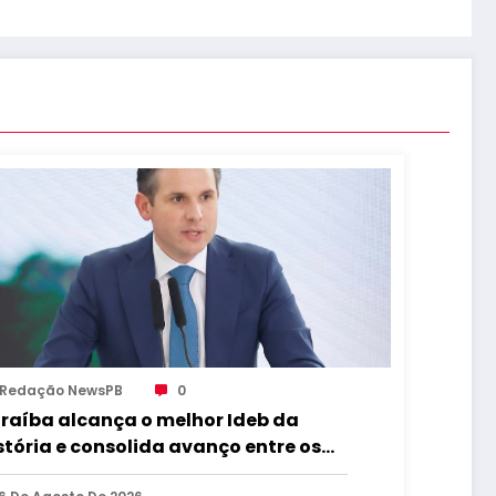
Redação NewsPB
0
raíba alcança o melhor Ideb da
stória e consolida avanço entre os
iores do Brasil