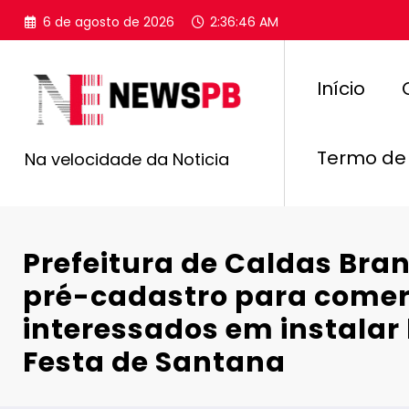
Pular
6 de agosto de 2026
2:36:47 AM
para
o
conteúdo
Início
Termo de
Na velocidade da Noticia
Prefeitura de Caldas Bra
pré-cadastro para comer
interessados em instalar
Festa de Santana