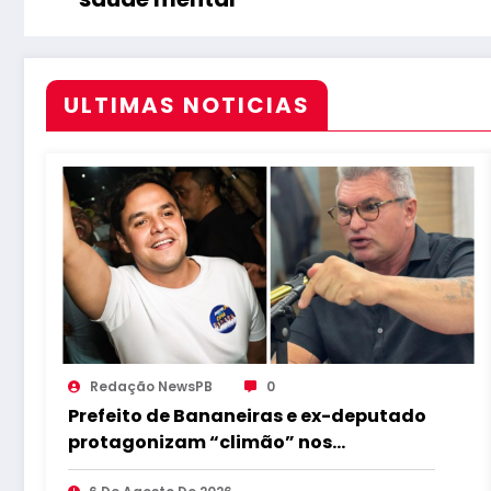
ULTIMAS NOTICIAS
Redação NewsPB
0
Prefeito de Bananeiras e ex-deputado
protagonizam “climão” nos
bastidores da convenção de Lucas