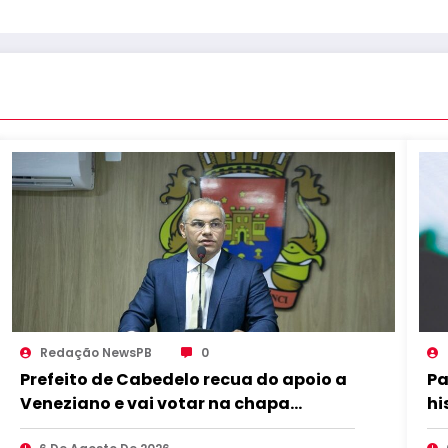
Redação NewsPB
0
Prefeito de Cabedelo recua do apoio a
Pa
Veneziano e vai votar na chapa
hi
governista completa
ma