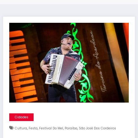
Cidades
,
,
,
,
Cultura
Festa
Festival Do Mel
Paraíba
São José Dos Cordeiros