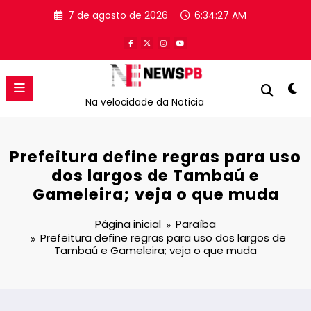
Pular
7 de agosto de 2026
6:34:27 AM
para
o
conteúdo
Na velocidade da Noticia
Prefeitura define regras para uso
dos largos de Tambaú e
Gameleira; veja o que muda
Página inicial
Paraíba
Prefeitura define regras para uso dos largos de
Tambaú e Gameleira; veja o que muda