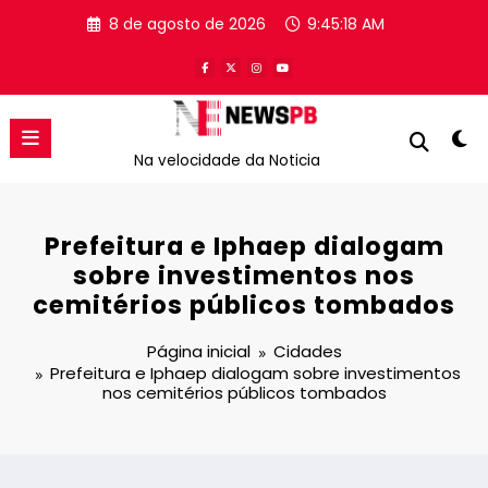
Pular
8 de agosto de 2026
9:45:18 AM
para
o
conteúdo
Na velocidade da Noticia
Prefeitura e Iphaep dialogam
sobre investimentos nos
cemitérios públicos tombados
Página inicial
Cidades
Prefeitura e Iphaep dialogam sobre investimentos
nos cemitérios públicos tombados