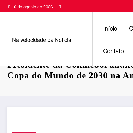
Pular
6 de agosto de 2026
para
o
conteúdo
Início
C
Na velocidade da Noticia
Contato
Presidente da Conmebol anunc
Copa do Mundo de 2030 na Am