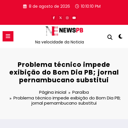
Pular
8 de agosto de 2026
10:10:11 PM
para
o
conteúdo
Na velocidade da Noticia
Problema técnico impede
exibição do Bom Dia PB; jornal
pernambucano substitui
Página inicial
Paraíba
Problema técnico impede exibição do Bom Dia PB;
jornal pernambucano substitui