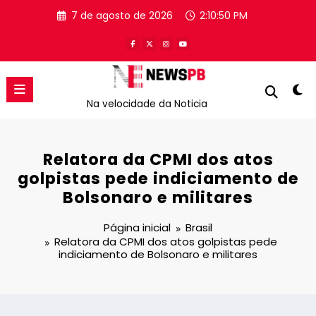
Pular
7 de agosto de 2026
2:10:50 PM
para
o
conteúdo
Na velocidade da Noticia
Relatora da CPMI dos atos
golpistas pede indiciamento de
Bolsonaro e militares
Página inicial
Brasil
Relatora da CPMI dos atos golpistas pede
indiciamento de Bolsonaro e militares