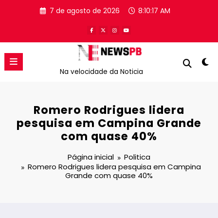
Pular
7 de agosto de 2026
8:10:18 AM
para
o
conteúdo
Na velocidade da Noticia
Romero Rodrigues lidera
pesquisa em Campina Grande
com quase 40%
Página inicial
Politica
Romero Rodrigues lidera pesquisa em Campina
Grande com quase 40%