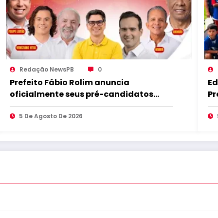
Redação NewsPB
0
Prefeito Fábio Rolim anuncia
Ed
oficialmente seus pré-candidatos
Pr
para as eleições e afirma que escolha é
fo
baseada em trabalho com o
5 De Agosto De 2026
pr
desenvolvimento de Caldas Brandão-
mu
PB