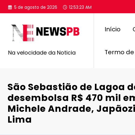
Pular
5 de agosto de 2026
12:53:24 AM
para
o
conteúdo
Início
Termo de
Na velocidade da Noticia
São Sebastião de Lagoa d
desembolsa R$ 470 mil e
Michele Andrade, Japãozi
Lima