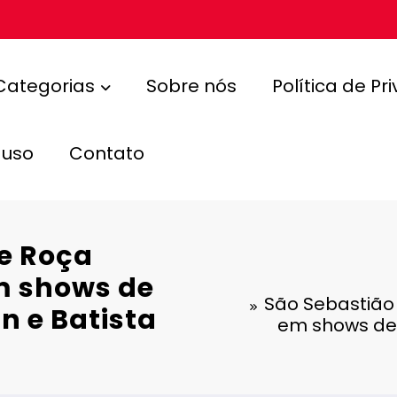
Categorias
Sobre nós
Política de Pr
 uso
Contato
e Roça
m shows de
São Sebastião
n e Batista
em shows de 