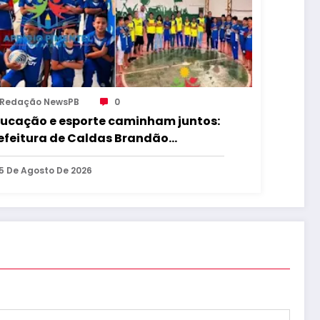
Redação NewsPB
0
ucação e esporte caminham juntos:
efeitura de Caldas Brandão
rtalece educação e incentiva a
ática esportiva na zona rural do
5 De Agosto De 2026
nicípio