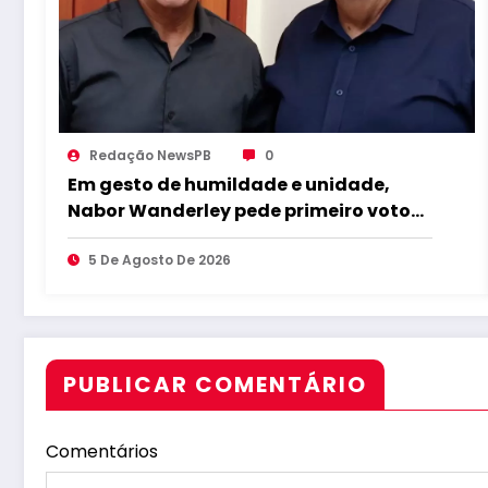
Redação NewsPB
0
Em gesto de humildade e unidade,
Nabor Wanderley pede primeiro voto
para João Azevêdo e reforça
compromisso com o projeto
5 De Agosto De 2026
governista
PUBLICAR COMENTÁRIO
Comentários