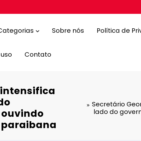
Categorias
Sobre nós
Política de Pr
 uso
Contato
intensifica
do
Secretário Geor
 ouvindo
lado do gover
 paraibana