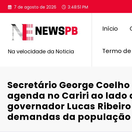
Pular
7 de agosto de 2026
3:48:52 PM
para
o
conteúdo
Início
Termo de
Na velocidade da Noticia
Secretário George Coelho 
agenda no Cariri ao lado 
governador Lucas Ribeiro
demandas da população