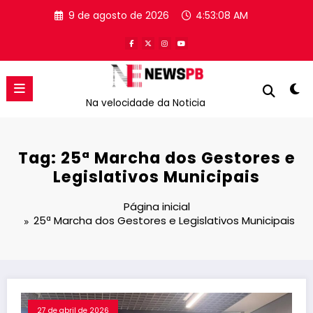
Pular
9 de agosto de 2026
4:53:08 AM
para
o
conteúdo
Na velocidade da Noticia
Tag: 25ª Marcha dos Gestores e
Legislativos Municipais
Página inicial
25ª Marcha dos Gestores e Legislativos Municipais
27 de abril de 2026