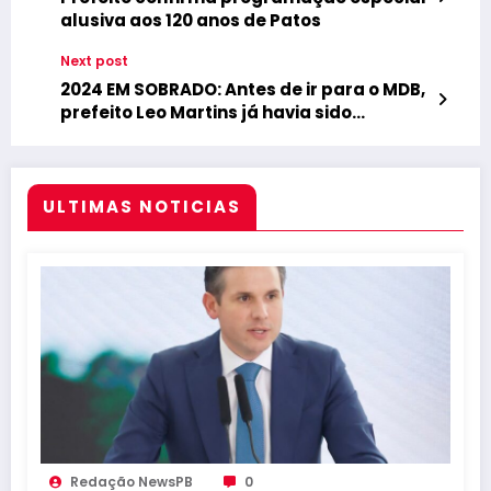
alusiva aos 120 anos de Patos
Next post
2024 EM SOBRADO: Antes de ir para o MDB,
prefeito Leo Martins já havia sido
preterido por várias legendas, inclusive o
PSB de JA
ULTIMAS NOTICIAS
Redação NewsPB
0