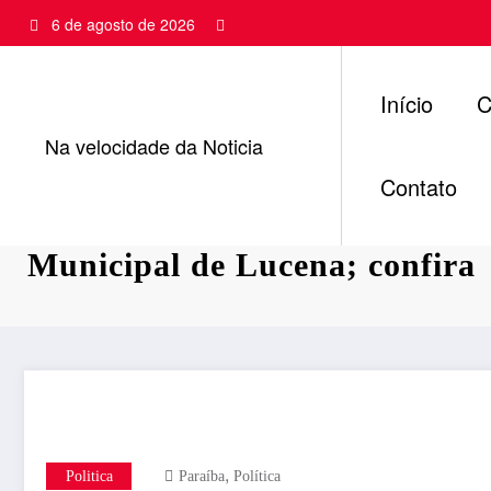
Pular
6 de agosto de 2026
para
o
conteúdo
Início
C
Na velocidade da Noticia
Contato
TJPB destitui mesa diretora 
Municipal de Lucena; confira
,
Politica
Paraíba
Política