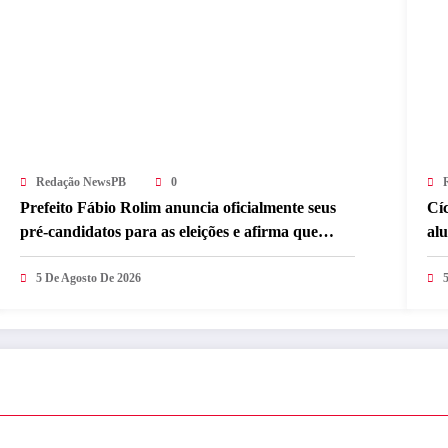
Redação NewsPB
0
Prefeito Fábio Rolim anuncia oficialmente seus
Cí
pré-candidatos para as eleições e afirma que
alu
escolha é baseada em trabalho com o
co
desenvolvimento de Caldas Brandão-PB
5 De Agosto De 2026