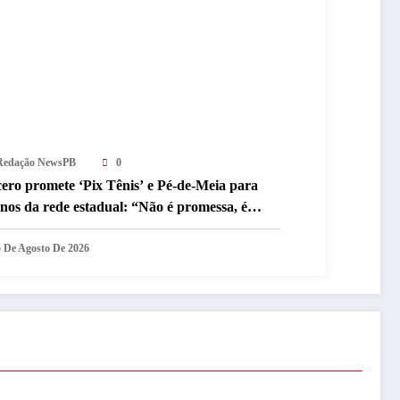
Redação NewsPB
0
cero promete ‘Pix Tênis’ e Pé-de-Meia para
nos da rede estadual: “Não é promessa, é
mpromisso”
5 De Agosto De 2026