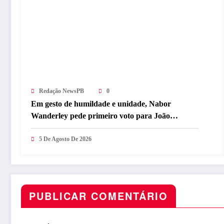
Redação NewsPB
0
Em gesto de humildade e unidade, Nabor
Wanderley pede primeiro voto para João
Azevêdo e reforça compromisso com o projeto
governista
5 De Agosto De 2026
PUBLICAR COMENTÁRIO