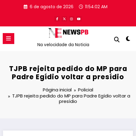
Pular
6 de agosto de 2026
11:54:02 AM
para
o
conteúdo
Na velocidade da Noticia
TJPB rejeita pedido do MP para
Padre Egídio voltar a presídio
Página inicial
Policial
TJPB rejeita pedido do MP para Padre Egídio voltar a
presídio