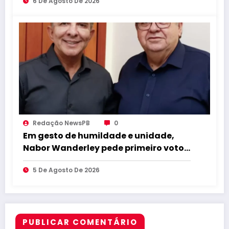
6 De Agosto De 2026
Redação NewsPB
0
Em gesto de humildade e unidade,
Nabor Wanderley pede primeiro voto
para João Azevêdo e reforça
5 De Agosto De 2026
compromisso com o projeto
governista
PUBLICAR COMENTÁRIO