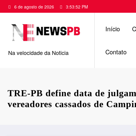
Pular
6 de agosto de 2026
3:53:53 PM
para
o
conteúdo
Início
C
Contato
Na velocidade da Noticia
TRE-PB define data de julgam
vereadores cassados de Camp