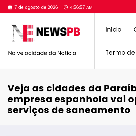
Pular
7 de agosto de 2026
4:56:58 AM
para
o
conteúdo
Início
Termo de
Na velocidade da Noticia
Veja as cidades da Paraí
empresa espanhola vai o
serviços de saneamento