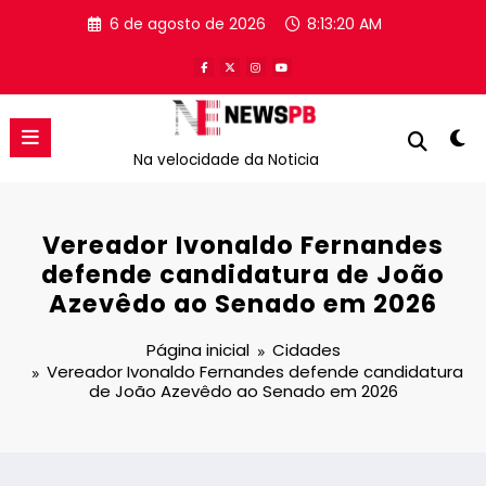
Pular
6 de agosto de 2026
8:13:21 AM
para
o
conteúdo
Na velocidade da Noticia
Vereador Ivonaldo Fernandes
defende candidatura de João
Azevêdo ao Senado em 2026
Página inicial
Cidades
Vereador Ivonaldo Fernandes defende candidatura
de João Azevêdo ao Senado em 2026