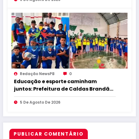
é baseada em trabalho com o
desenvolvimento de Caldas
Brandão-PB
Redação NewsPB
0
Educação e esporte caminham
juntos: Prefeitura de Caldas Brandão
fortalece educação e incentiva a
5 De Agosto De 2026
prática esportiva na zona rural do
município
PUBLICAR COMENTÁRIO