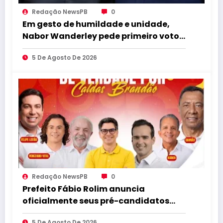
Redação NewsPB
0
Em gesto de humildade e unidade,
Nabor Wanderley pede primeiro voto
para João Azevêdo e reforça
5 De Agosto De 2026
compromisso com o projeto
governista
Redação NewsPB
0
Prefeito Fábio Rolim anuncia
oficialmente seus pré-candidatos
para as eleições e afirma que escolha
5 De Agosto De 2026