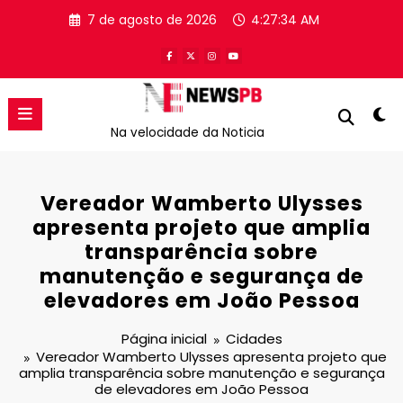
Pular
7 de agosto de 2026
4:27:34 AM
para
o
conteúdo
Na velocidade da Noticia
Vereador Wamberto Ulysses
apresenta projeto que amplia
transparência sobre
manutenção e segurança de
elevadores em João Pessoa
Página inicial
Cidades
Vereador Wamberto Ulysses apresenta projeto que
amplia transparência sobre manutenção e segurança
de elevadores em João Pessoa