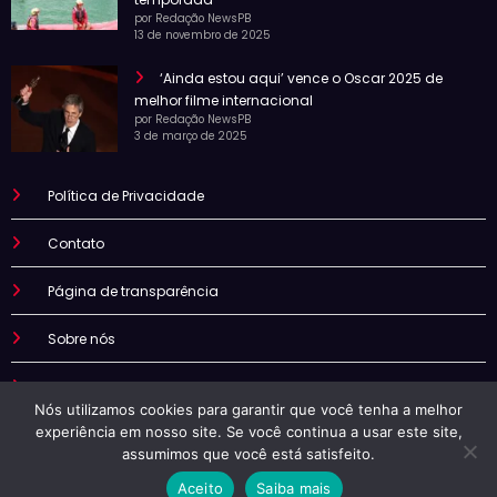
por Redação NewsPB
13 de novembro de 2025
‘Ainda estou aqui’ vence o Oscar 2025 de
melhor filme internacional
por Redação NewsPB
3 de março de 2025
Política de Privacidade
Contato
Página de transparência
Sobre nós
Termo de uso
Nós utilizamos cookies para garantir que você tenha a melhor
experiência em nosso site. Se você continua a usar este site,
assumimos que você está satisfeito.
Aceito
Saiba mais
Newspb | Powered By
SpiceThemes