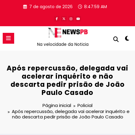
Pular
7 de agosto de 2026
8:47:59 AM
para
o
conteúdo
Na velocidade da Noticia
Após repercussão, delegada vai
acelerar inquérito e não
descarta pedir prisão de João
Paulo Casado
Página inicial
Policial
Após repercussão, delegada vai acelerar inquérito e
não descarta pedir prisão de João Paulo Casado