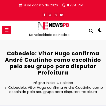
Pular
8 de agosto de 2026
11:23:41 AM
para
o
conteúdo
Na velocidade da Noticia
Cabedelo: Vitor Hugo confirma
André Coutinho como escolhido
pelo seu grupo para disputar
Prefeitura
Página inicial
Politica
Cabedelo: Vitor Hugo confirma André Coutinho como
escolhido pelo seu grupo para disputar Prefeitura