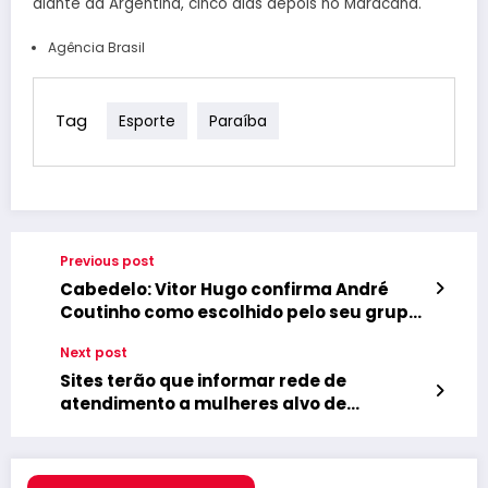
diante da Argentina, cinco dias depois no Maracanã.
Agência Brasil
Tag
Esporte
Paraíba
Previous post
Cabedelo: Vitor Hugo confirma André
Coutinho como escolhido pelo seu grupo
para disputar Prefeitura
Next post
Sites terão que informar rede de
atendimento a mulheres alvo de
violência