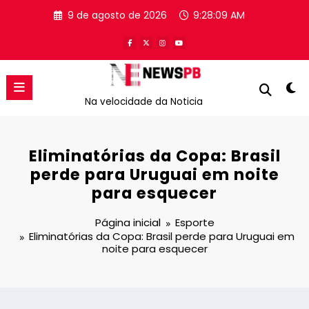
Pular
9 de agosto de 2026
9:28:09 AM
para
o
conteúdo
Na velocidade da Noticia
Eliminatórias da Copa: Brasil
perde para Uruguai em noite
para esquecer
Página inicial
Esporte
Eliminatórias da Copa: Brasil perde para Uruguai em
noite para esquecer