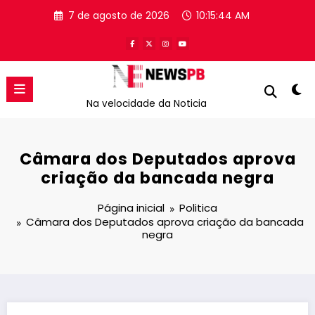
Pular
7 de agosto de 2026
10:15:44 AM
para
o
conteúdo
Na velocidade da Noticia
Câmara dos Deputados aprova
criação da bancada negra
Página inicial
Politica
Câmara dos Deputados aprova criação da bancada
negra