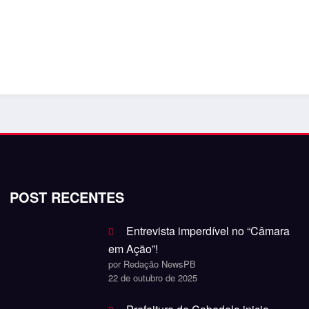
POST RECENTES
Entrevista imperdível no “Câmara
em Ação”!
por Redação NewsPB
22 de outubro de 2025