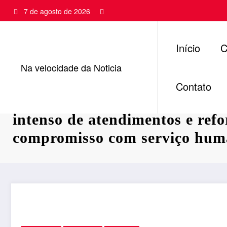
Pular
7 de agosto de 2026
para
o
conteúdo
Início
C
Na velocidade da Noticia
Contato
Centro da Visão de Guarabir
intenso de atendimentos e refo
compromisso com serviço hum