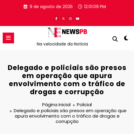
Pular
9 de agosto de 2026
12:01:09 PM
para
o
conteúdo
Na velocidade da Noticia
Delegado e policiais são presos
em operação que apura
envolvimento com o tráfico de
drogas e corrupção
Página inicial
Policial
Delegado e policiais são presos em operação que
apura envolvimento com o tráfico de drogas e
corrupção