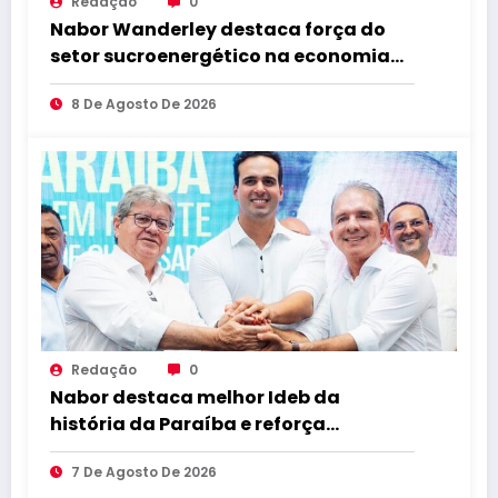
Redação
0
Nabor Wanderley destaca força do
setor sucroenergético na economia
da Paraíba durante visita à Destilaria
8 De Agosto De 2026
Tabu
Redação
0
Nabor destaca melhor Ideb da
história da Paraíba e reforça
compromisso com educação de
7 De Agosto De 2026
qualidade