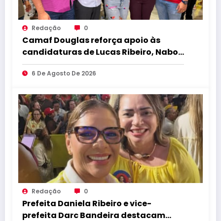
Redação
0
Camaf Douglas reforça apoio às
candidaturas de Lucas Ribeiro, Nabor,
Hugo Motta e Danielle do Vale
6 De Agosto De 2026
durante convenção
Redação
0
Prefeita Daniela Ribeiro e vice-
prefeita Darc Bandeira destacam