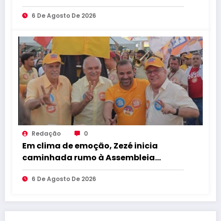
apoio a Lucas Ribeiro durante
6 De Agosto De 2026
convenção e afirmam confiança na
continuidade do trabalho na Paraíba
Redação
0
Em clima de emoção, Zezé inicia
caminhada rumo à Assembleia
Legislativa como candidato a
6 De Agosto De 2026
deputado estadual