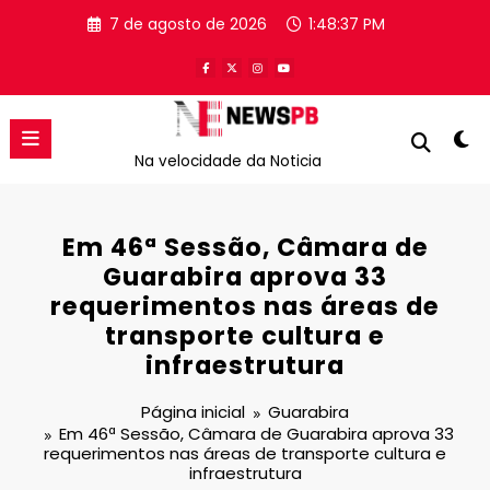
Pular
7 de agosto de 2026
1:48:37 PM
para
o
conteúdo
Na velocidade da Noticia
Em 46ª Sessão, Câmara de
Guarabira aprova 33
requerimentos nas áreas de
transporte cultura e
infraestrutura
Página inicial
Guarabira
Em 46ª Sessão, Câmara de Guarabira aprova 33
requerimentos nas áreas de transporte cultura e
infraestrutura