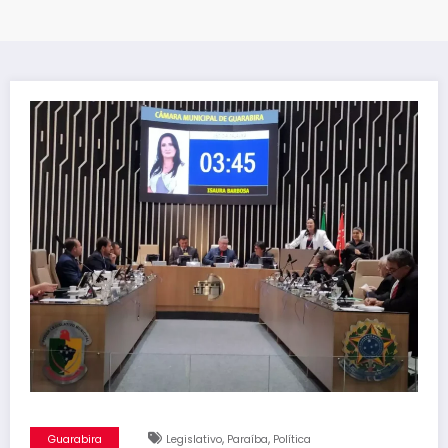
,
,
Guarabira
Legislativo
Paraíba
Política