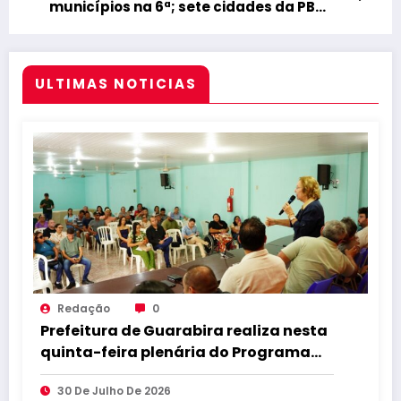
municípios na 6ª; sete cidades da PB
estão com repasses bloqueados
ULTIMAS NOTICIAS
Redação
0
Prefeitura de Guarabira realiza nesta
quinta-feira plenária do Programa
PARTICIPA+ voltada à população da
30 De Julho De 2026
zona urbana