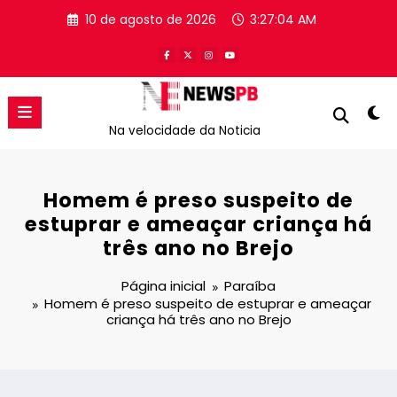
Pular
10 de agosto de 2026
3:27:05 AM
para
o
conteúdo
Na velocidade da Noticia
Homem é preso suspeito de
estuprar e ameaçar criança há
três ano no Brejo
Página inicial
Paraíba
Homem é preso suspeito de estuprar e ameaçar
criança há três ano no Brejo