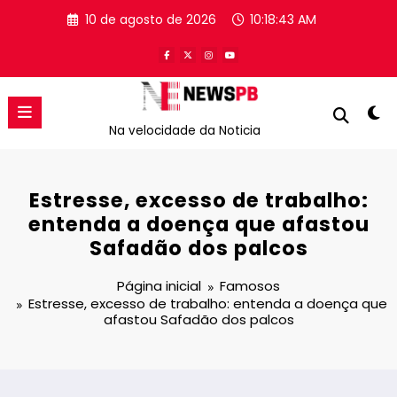
Pular
10 de agosto de 2026
10:18:43 AM
para
o
conteúdo
Na velocidade da Noticia
Estresse, excesso de trabalho:
entenda a doença que afastou
Safadão dos palcos
Página inicial
Famosos
Estresse, excesso de trabalho: entenda a doença que
afastou Safadão dos palcos