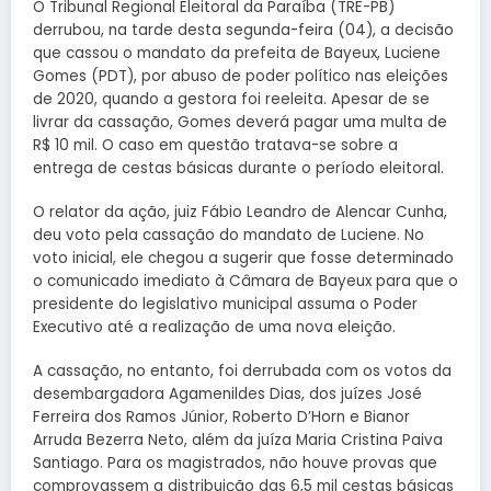
O Tribunal Regional Eleitoral da Paraíba (TRE-PB)
derrubou, na tarde desta segunda-feira (04), a decisão
que cassou o mandato da prefeita de Bayeux, Luciene
Gomes (PDT), por abuso de poder político nas eleições
de 2020, quando a gestora foi reeleita. Apesar de se
livrar da cassação, Gomes deverá pagar uma multa de
R$ 10 mil. O caso em questão tratava-se sobre a
entrega de cestas básicas durante o período eleitoral.
O relator da ação, juiz Fábio Leandro de Alencar Cunha,
deu voto pela cassação do mandato de Luciene. No
voto inicial, ele chegou a sugerir que fosse determinado
o comunicado imediato à Câmara de Bayeux para que o
presidente do legislativo municipal assuma o Poder
Executivo até a realização de uma nova eleição.
A cassação, no entanto, foi derrubada com os votos da
desembargadora Agamenildes Dias, dos juízes José
Ferreira dos Ramos Júnior, Roberto D’Horn e Bianor
Arruda Bezerra Neto, além da juíza Maria Cristina Paiva
Santiago. Para os magistrados, não houve provas que
comprovassem a distribuição das 6,5 mil cestas básicas