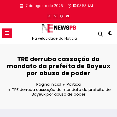
Pular
7 de agosto de 2026
10:03:54 AM
para
o
conteúdo
Na velocidade da Noticia
TRE derruba cassação do
mandato da prefeita de Bayeux
por abuso de poder
Página inicial
Politica
TRE derruba cassação do mandato da prefeita de
Bayeux por abuso de poder