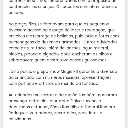
confeccionou 2.400 lembrancinhas com o propósito de
contemplar as crianças. Os pacotes continham doces e
brindes.
Na praça, filas se formavam para que os pequenos
tivessem acesso ao espaço de lazer e recreação, que
envolvia o escorrego de bolinhas, pula-pula e fotos com
personagens de desenhos animados. Outras atividades
como pintura facial, além de lanches, água mineral,
picolés, pipoca e algodão-doce encheram os olhos e
saboreavam quem desfrutava dessas guloseimas.
Já no palco, o grupo Show Magic PB garantiu a diversão
da criançada com números musicais, apresentações
com palhaço e artistas do mundo da fantasia.
Autoridades municipais e da região também marcaram
presença, entre elas a prefeita Dalva Lucena, o
deputados estadual, Fábio Ramalho, e federal Romero
Rodrigues, vereadores, secretários, servidores e
convidados.