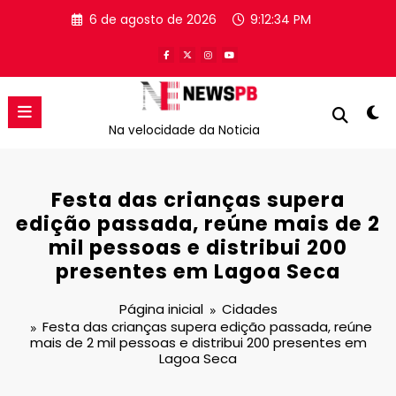
Pular
6 de agosto de 2026
9:12:35 PM
para
o
conteúdo
Na velocidade da Noticia
Festa das crianças supera
edição passada, reúne mais de 2
mil pessoas e distribui 200
presentes em Lagoa Seca
Página inicial
Cidades
Festa das crianças supera edição passada, reúne
mais de 2 mil pessoas e distribui 200 presentes em
Lagoa Seca