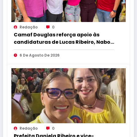
Redação
0
Camaf Douglas reforça apoio às
candidaturas de Lucas Ribeiro, Nabor,
Hugo Motta e Danielle do Vale
6 De Agosto De 2026
durante convenção
Redação
0
Prefeita Daniela Ribeiro e vice-