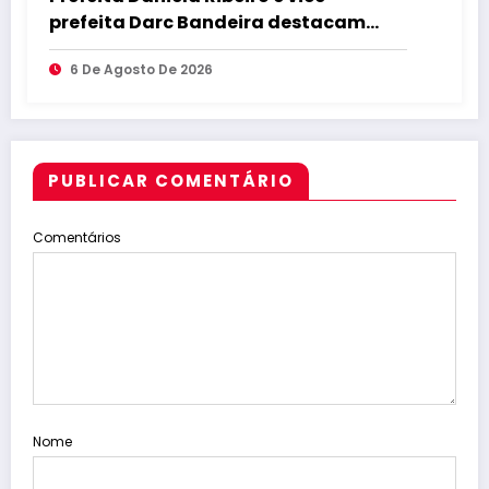
prefeita Darc Bandeira destacam
apoio a Lucas Ribeiro durante
6 De Agosto De 2026
convenção e afirmam confiança na
continuidade do trabalho na Paraíba
PUBLICAR COMENTÁRIO
Comentários
Nome