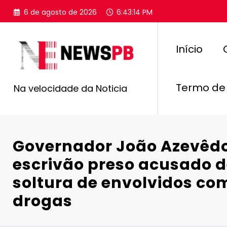
Pular
6 de agosto de 2026
6:43:15 PM
para
o
conteúdo
Início
Termo de
Na velocidade da Noticia
Governador João Azevêdo 
escrivão preso acusado de
soltura de envolvidos com
drogas