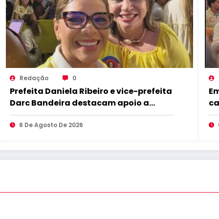
Redação
0
Prefeita Daniela Ribeiro e vice-prefeita
Em
Darc Bandeira destacam apoio a
ca
Lucas Ribeiro durante convenção e
Le
afirmam confiança na continuidade
6 De Agosto De 2026
de
do trabalho na Paraíba