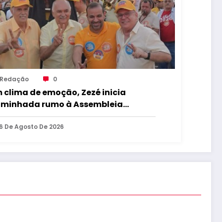
Redação
0
 clima de emoção, Zezé inicia
minhada rumo à Assembleia
gislativa como candidato a
putado estadual
6 De Agosto De 2026