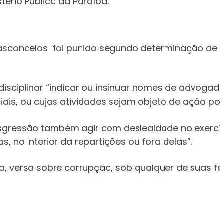
ério Público da Paraíba.
Vasconcelos foi punido segundo determinação de trê
ão disciplinar “indicar ou insinuar nomes de advog
ais, ou cujas atividades sejam objeto de ação poli
transgressão também agir com deslealdade no exer
, no interior da repartições ou fora delas”.
ia, versa sobre corrupção, sob qualquer de suas f