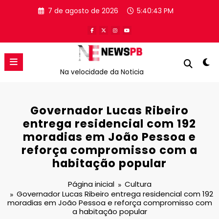
Pular
7 de agosto de 2026
5:40:44 PM
para
o
conteúdo
Na velocidade da Noticia
Governador Lucas Ribeiro
entrega residencial com 192
moradias em João Pessoa e
reforça compromisso com a
habitação popular
Página inicial
Cultura
Governador Lucas Ribeiro entrega residencial com 192
moradias em João Pessoa e reforça compromisso com
a habitação popular