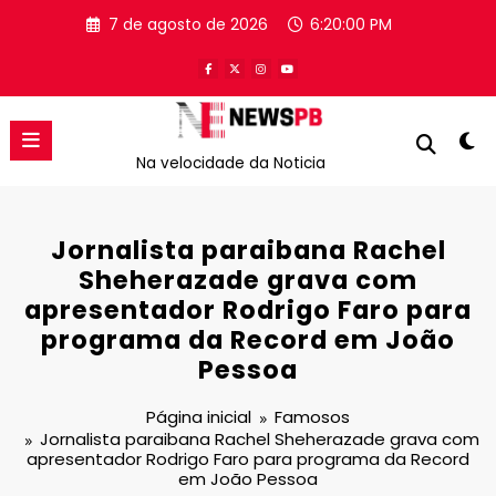
Pular
7 de agosto de 2026
6:20:00 PM
para
o
conteúdo
Na velocidade da Noticia
Jornalista paraibana Rachel
Sheherazade grava com
apresentador Rodrigo Faro para
programa da Record em João
Pessoa
Página inicial
Famosos
Jornalista paraibana Rachel Sheherazade grava com
apresentador Rodrigo Faro para programa da Record
em João Pessoa