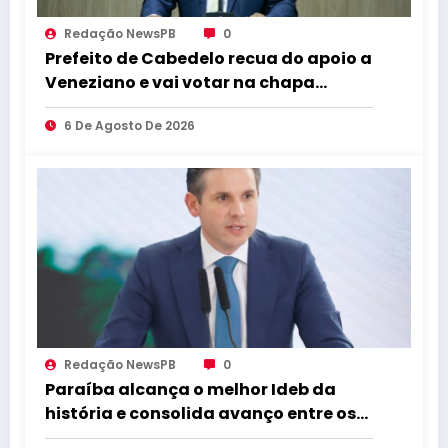
Redação NewsPB
0
Prefeito de Cabedelo recua do apoio a
Veneziano e vai votar na chapa
governista completa
6 De Agosto De 2026
Redação NewsPB
0
Paraíba alcança o melhor Ideb da
história e consolida avanço entre os
maiores do Brasil