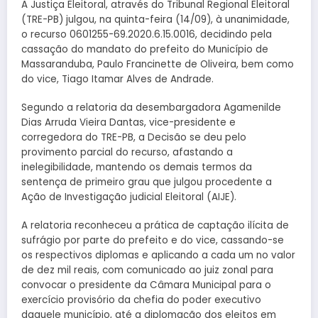
A Justiça Eleitoral, através do Tribunal Regional Eleitoral
(TRE-PB) julgou, na quinta-feira (14/09), à unanimidade,
o recurso 0601255-69.2020.6.15.0016, decidindo pela
cassação do mandato do prefeito do Município de
Massaranduba, Paulo Francinette de Oliveira, bem como
do vice, Tiago Itamar Alves de Andrade.
Segundo a relatoria da desembargadora Agamenilde
Dias Arruda Vieira Dantas, vice-presidente e
corregedora do TRE-PB, a Decisão se deu pelo
provimento parcial do recurso, afastando a
inelegibilidade, mantendo os demais termos da
sentença de primeiro grau que julgou procedente a
Ação de Investigação judicial Eleitoral (AIJE).
A relatoria reconheceu a prática de captação ilícita de
sufrágio por parte do prefeito e do vice, cassando-se
os respectivos diplomas e aplicando a cada um no valor
de dez mil reais, com comunicado ao juiz zonal para
convocar o presidente da Câmara Municipal para o
exercício provisório da chefia do poder executivo
daquele município, até a diplomação dos eleitos em