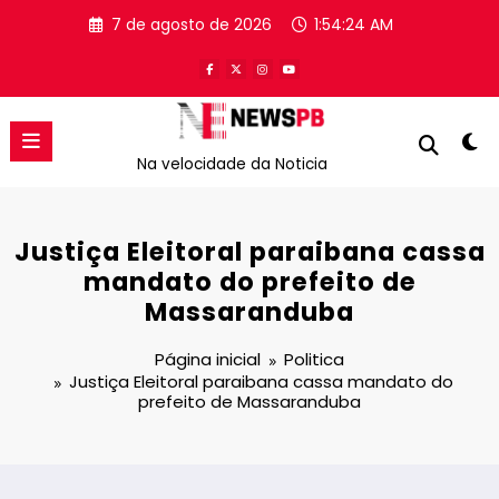
Pular
7 de agosto de 2026
1:54:24 AM
para
o
conteúdo
Na velocidade da Noticia
Justiça Eleitoral paraibana cassa
mandato do prefeito de
Massaranduba
Página inicial
Politica
Justiça Eleitoral paraibana cassa mandato do
prefeito de Massaranduba