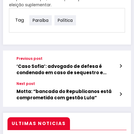
eleição suplementar.
Tag
Paraíba
Política
Previous post
‘Caso Sofia’: advogado de defesa é
condenado em caso de sequestro e
extorsão que terminou com morte da
Next post
vítima
Motta: “bancada do Republicanos está
comprometida com gestão Lula”
ULTIMAS NOTICIAS