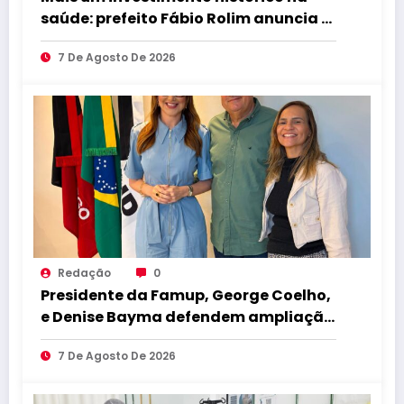
saúde: prefeito Fábio Rolim anuncia a
construção de um Centro
7 De Agosto De 2026
Especializado de Saúde Bucal que
transformará o atendimento
odontológico em Caldas Brandão-PB
Redação
0
Presidente da Famup, George Coelho,
e Denise Bayma defendem ampliação
da participação feminina na gestão
7 De Agosto De 2026
pública em entrevista exclusiva ao
Jornal União