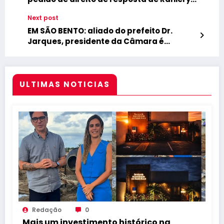
Paulino contra Léa Toscano, Márcio
Next post
Serafim e o Portal Newspb
EM SÃO BENTO: aliado do prefeito Dr.
Jarques, presidente da Câmara é
acusado de farra com recursos públicos
ULTIMAS NOTICIAS
Redação
0
Mais um investimento histórico na