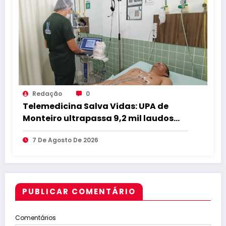
Redação
0
Telemedicina Salva Vidas: UPA de
Monteiro ultrapassa 9,2 mil laudos
cardiológicos em parceria com a
7 De Agosto De 2026
Beneficência Portuguesa e Ministério
da Saúde
PUBLICAR COMENTÁRIO
Comentários