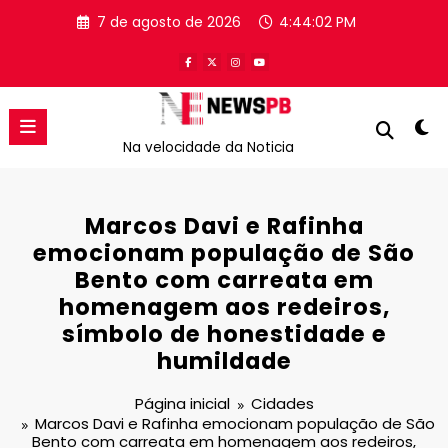
Pular
7 de agosto de 2026
4:44:02 PM
para
o
conteúdo
Na velocidade da Noticia
Marcos Davi e Rafinha
emocionam população de São
Bento com carreata em
homenagem aos redeiros,
símbolo de honestidade e
humildade
Página inicial
Cidades
Marcos Davi e Rafinha emocionam população de São
Bento com carreata em homenagem aos redeiros,