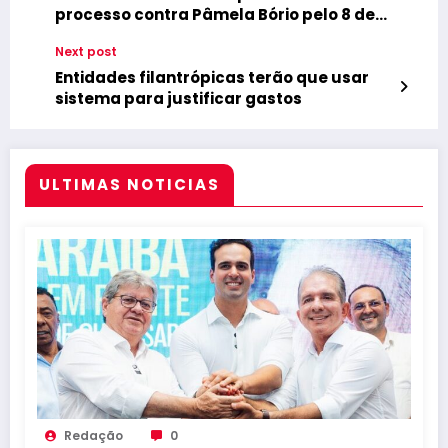
processo contra Pâmela Bório pelo 8 de
janeiro e PGR oferece acordo a
Next post
paraibana
Entidades filantrópicas terão que usar
sistema para justificar gastos
ULTIMAS NOTICIAS
Redação
0