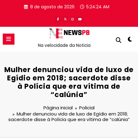
Pular
8 de agosto de 2026
5:24:24 AM
para
o
conteúdo
Na velocidade da Noticia
Mulher denunciou vida de luxo de
Egídio em 2018; sacerdote disse
à Polícia que era vítima de
“calúnia”
Página inicial
Policial
Mulher denunciou vida de luxo de Egídio em 2018;
sacerdote disse à Polícia que era vítima de “calúnia”