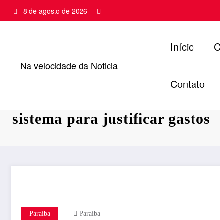
Pular
8 de agosto de 2026
para
o
conteúdo
Início
C
Na velocidade da Noticia
Contato
Entidades filantrópicas terão 
sistema para justificar gastos
Paraíba
Paraíba