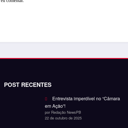
 eu comentar.
POST RECENTES
Entrevista imperdível no “Câmara
em Ação”!
por Redação NewsPB
22 de outubro de 2025