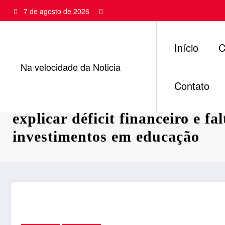
Pular
7 de agosto de 2026
para
o
conteúdo
Início
C
Na velocidade da Noticia
Contato
TCE convoca prefeito de Nova
explicar déficit financeiro e fa
investimentos em educação