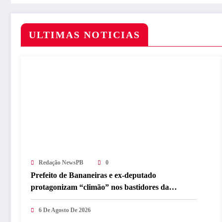
ULTIMAS NOTICIAS
Redação NewsPB
0
Prefeito de Bananeiras e ex-deputado
protagonizam “climão” nos bastidores da
convenção de Lucas
6 De Agosto De 2026