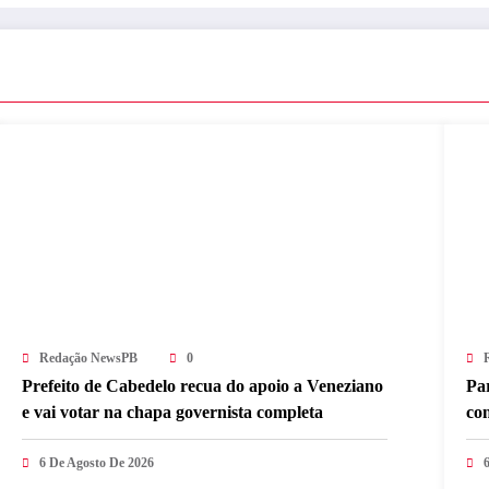
Redação NewsPB
0
Prefeito de Cabedelo recua do apoio a Veneziano
Par
e vai votar na chapa governista completa
con
6 De Agosto De 2026