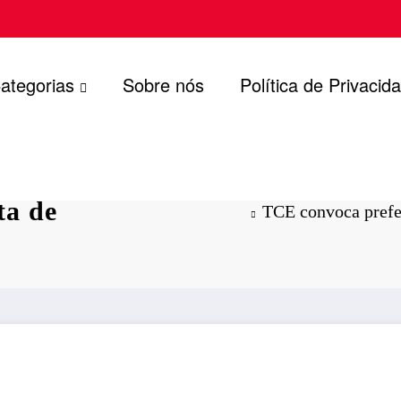
ategorias
Sobre nós
Política de Privacid
 Olinda para
lta de
TCE convoca prefei